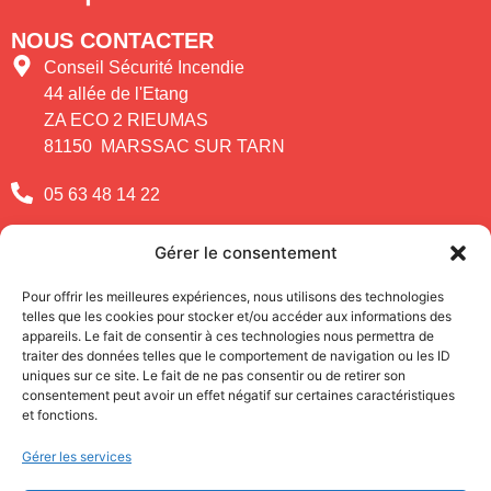
NOUS CONTACTER
Conseil Sécurité Incendie
44 allée de l'Etang
ZA ECO 2 RIEUMAS
81150 MARSSAC SUR TARN
05 63 48 14 22
contact@csi-mp.com
Gérer le consentement
VOUS AVEZ UNE QUESTION ?
Pour offrir les meilleures expériences, nous utilisons des technologies
telles que les cookies pour stocker et/ou accéder aux informations des
APPELEZ-NOUS !
appareils. Le fait de consentir à ces technologies nous permettra de
05 63 48 14 22
traiter des données telles que le comportement de navigation ou les ID
uniques sur ce site. Le fait de ne pas consentir ou de retirer son
INFORMATIONS
consentement peut avoir un effet négatif sur certaines caractéristiques
et fonctions.
Qui sommes-nous
Gérer les services
Mentions Légales