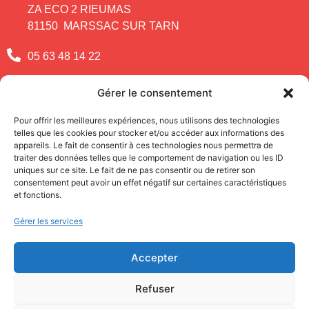
ZA ECO 2 RIEUMAS
81150 MARSSAC SUR TARN
05 63 48 14 22
contact@csi-mp.com
Gérer le consentement
VOUS AVEZ UNE QUESTION ?
Pour offrir les meilleures expériences, nous utilisons des technologies
telles que les cookies pour stocker et/ou accéder aux informations des
APPELEZ-NOUS !
appareils. Le fait de consentir à ces technologies nous permettra de
05 63 48 14 22
traiter des données telles que le comportement de navigation ou les ID
uniques sur ce site. Le fait de ne pas consentir ou de retirer son
INFORMATIONS
consentement peut avoir un effet négatif sur certaines caractéristiques
et fonctions.
Qui sommes-nous
Gérer les services
Mentions Légales
Accepter
Politique de confidentialité
Refuser
Politique de cookies